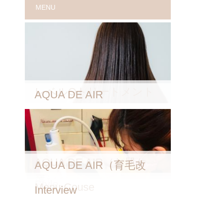
MENU
レベルOトリートメント
AQUA DE AIR
AQUA DE AIR（お肌ケ
AQUA DE AIR（育毛改
ア）
善）
Style
Menu Couse
Interview